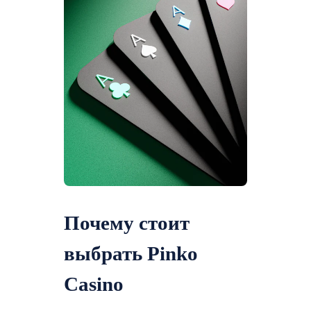
Почему стоит
выбрать Pinko
Casino