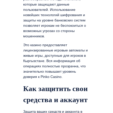
которые защищают данные
пользователей. Использование
новейших технологий шифрования и
защиты на уровне банковских систем
позволяет игрокам не беспокоиться о
возможных угрозах со стороны
мошенников.
Это казино предоставляет
лицензированные игровые автоматы и
живые игры, доступные для игроков в
Кыргызстане. Вся информация об
операциях полностью прозрачна, что
значительно повышает уровень
доверия к Pinko Casino.
Как защитить свои
средства и аккаунт
Защита ваших средств и аккаунта в