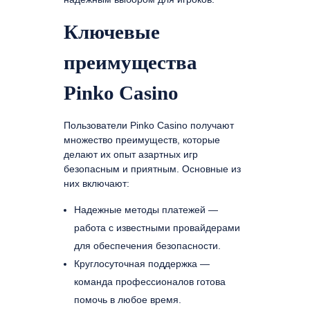
Ключевые
преимущества
Pinko Casino
Пользователи Pinko Casino получают
множество преимуществ, которые
делают их опыт азартных игр
безопасным и приятным. Основные из
них включают:
Надежные методы платежей —
работа с известными провайдерами
для обеспечения безопасности.
Круглосуточная поддержка —
команда профессионалов готова
помочь в любое время.