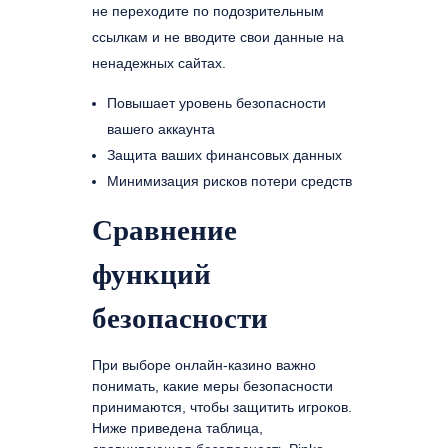
не переходите по подозрительным
ссылкам и не вводите свои данные на
ненадежных сайтах.
Повышает уровень безопасности
вашего аккаунта
Защита ваших финансовых данных
Минимизация рисков потери средств
Сравнение
функций
безопасности
При выборе онлайн-казино важно
понимать, какие меры безопасности
принимаются, чтобы защитить игроков.
Ниже приведена таблица,