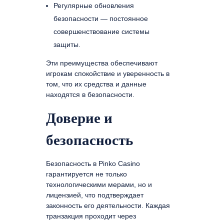
Регулярные обновления
безопасности — постоянное
совершенствование системы
защиты.
Эти преимущества обеспечивают
игрокам спокойствие и уверенность в
том, что их средства и данные
находятся в безопасности.
Доверие и
безопасность
Безопасность в Pinko Casino
гарантируется не только
технологическими мерами, но и
лицензией, что подтверждает
законность его деятельности. Каждая
транзакция проходит через